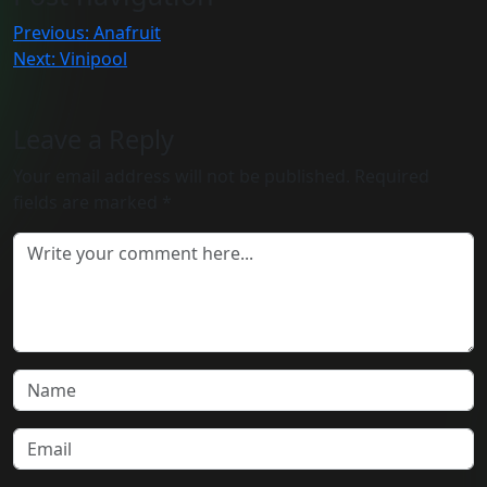
Previous:
Anafruit
Next:
Vinipool
Leave a Reply
Your email address will not be published.
Required
fields are marked
*